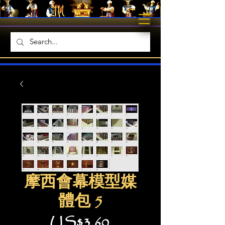
摩西會幕模型媒
體包 5
價
US$3.60